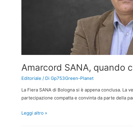
Amarcord SANA, quando c’e
Editoriale
/ Di
Gp753Green-Planet
La Fiera SANA di Bologna si è appena conclusa. La vetr
partecipazione compatta e convinta da parte della parte
Leggi altro »