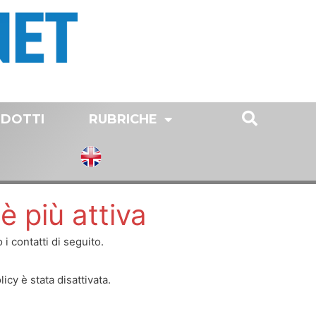
DOTTI
RUBRICHE
è più attiva
i contatti di seguito.
y è stata disattivata.