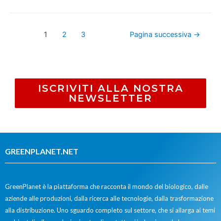
1
2
3
Pagina successiva
→
ISCRIVITI ALLA NOSTRA
NEWSLETTER
GREENPLANET.NET
GreenPlanet è la piattaforma che racconta il mondo del biologico, dalle
aziende alle produzioni, dalla ricerca alle tecnologie, dalla trasformazione
alla distribuzione. Uno sguardo completo sul settore, che si allarga ai temi