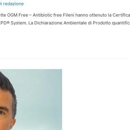
Di
redazione
o a fette OGM Free – Antibiotic free Fileni hanno ottenuto la Cert
PD® System. La Dichiarazione Ambientale di Prodotto quantifica gl