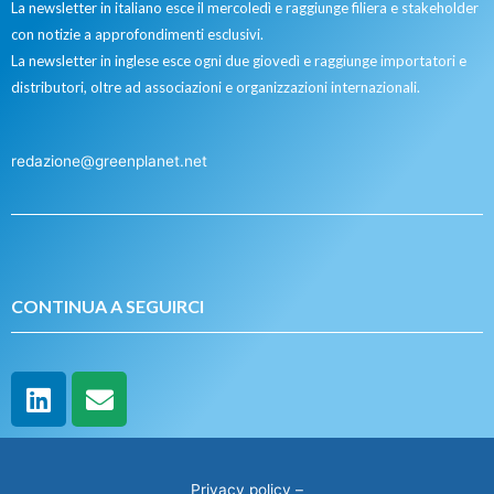
La newsletter in italiano esce il mercoledì e raggiunge filiera e stakeholder
con notizie a approfondimenti esclusivi.
La newsletter in inglese esce ogni due giovedì e raggiunge importatori e
distributori, oltre ad associazioni e organizzazioni internazionali.
redazione@greenplanet.net
CONTINUA A SEGUIRCI
Privacy policy
–