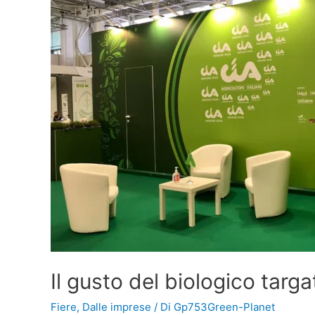
Il gusto del biologico tar
Fiere
,
Dalle imprese
/ Di
Gp753Green-Planet