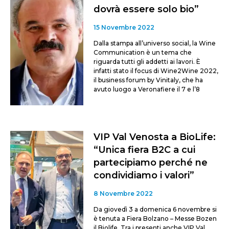
dovrà essere solo bio”
15 Novembre 2022
Dalla stampa all’universo social, la Wine
Communication è un tema che
riguarda tutti gli addetti ai lavori. È
infatti stato il focus di Wine2Wine 2022,
il business forum by Vinitaly, che ha
avuto luogo a Veronafiere il 7 e l’8
VIP Val Venosta a BioLife:
“Unica fiera B2C a cui
partecipiamo perché ne
condividiamo i valori”
8 Novembre 2022
Da giovedì 3 a domenica 6 novembre si
è tenuta a Fiera Bolzano – Messe Bozen
il Biolife. Tra i presenti anche VIP Val