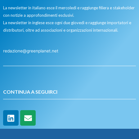
La newsletter in italiano esce il mercoledì e raggiunge filiera e stakeholder
con notizie a approfondimenti esclusivi.
La newsletter in inglese esce ogni due giovedì e raggiunge importatori e
distributori, oltre ad associazioni e organizzazioni internazionali.
redazione@greenplanet.net
CONTINUA A SEGUIRCI