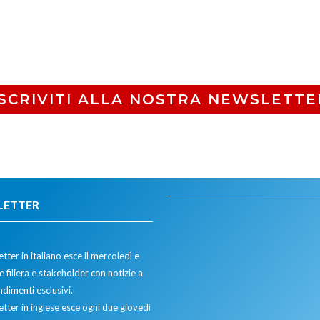
ISCRIVITI ALLA NOSTRA NEWSLETTE
LETTER
tter in italiano esce il mercoledì e
 filiera e stakeholder con notizie a
dimenti esclusivi.
etter in inglese esce ogni due giovedì