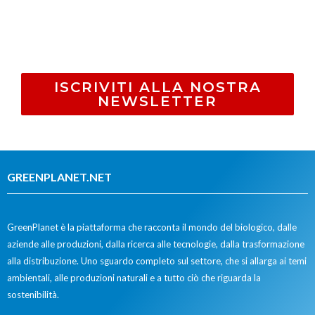
ISCRIVITI ALLA NOSTRA
NEWSLETTER
GREENPLANET.NET
GreenPlanet è la piattaforma che racconta il mondo del biologico, dalle
aziende alle produzioni, dalla ricerca alle tecnologie, dalla trasformazione
alla distribuzione. Uno sguardo completo sul settore, che si allarga ai temi
ambientali, alle produzioni naturali e a tutto ciò che riguarda la
sostenibilità.