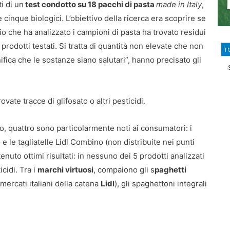
ti di un
test condotto su 18 pacchi di pasta
made in Italy
,
 cinque biologici. L’obiettivo della ricerca era scoprire se
orio che ha analizzato i campioni di pasta ha trovato residui
 prodotti testati. Si tratta di quantità non elevate che non
T
nifica che le sostanze siano salutari”, hanno precisato gli
ovate tracce di glifosato o altri pesticidi.
o, quattro sono particolarmente noti ai consumatori: i
o e le tagliatelle Lidl Combino (non distribuite nei punti
tenuto ottimi risultati: in nessuno dei 5 prodotti analizzati
icidi. Tra i
marchi virtuosi
, compaiono gli s
paghetti
ercati italiani della catena
Lidl
), gli spaghettoni integrali