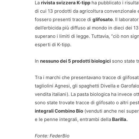
La
rivista svizzera K-tipp
ha pubblicato i risulta
di cui 13 prodotti da agricoltura convenzionale e
fossero presenti tracce di
glifosato
. Il laborat
dell’erbicida più diffuso al mondo in dieci dei 13
superano i limiti di legge. Tuttavia, “ciò non sig
esperti di K-tipp.
In
nessuno dei 5 prodotti biologici
sono state tr
Tra i marchi che presentavano tracce di glifosat
tagliolini Agnesi, gli spaghetti Divella e Garofal
vendita italiani). La pasta biologica ha invece ot
sono state trovate tracce di glifosato o altri pest
integrali Combino Bio
(venduti anche nei superm
e le penne integrali, entrambi della
Barilla.
Fonte: FederBio