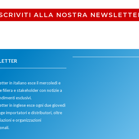
ISCRIVITI ALLA NOSTRA NEWSLETTE
LETTER
tter in italiano esce il mercoledì e
 filiera e stakeholder con notizie a
dimenti esclusivi.
etter in inglese esce ogni due giovedì
ge importatori e distributori, oltre
iazioni e organizzazioni
onali.