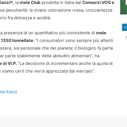
Kanzi®
, la
mela Club
prodotta in Italia dai
Consorzi VOG e
sue peculiarità: la vivace colorazione rossa, croccantezza
rio fra dolcezza e acidità.
T
 la presenza di un quantitativo più consistente di
mele
1350 tonnellate.
“I consumatori sono sempre più attenti
ssere, sia personale che del pianeta: il biologico fa parte
r parte stabilmente delle abitudini alimentari”, ha
 di VI.P.
“La decisione di incrementare anche la quota di
 siamo certi che verrà apprezzata dal mercato”.
le Kanzi