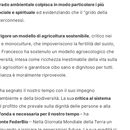
rado ambientale colpisca in modo particolare i più
ociale e spirituale
ed evidenziando che il “grido della
nterconnessi.
gore un modello di agricoltura sostenibile
, critico nei
to e monoculture, che impoveriscono la fertilità del suolo,
apa Francesco ha sostenuto un modello agroecologico che
diversità, intesa come ricchezza inestimabile della vita sulla
coli agricoltori e garantisce cibo sano e dignitoso per tutti.
ianza è moralmente riprovevole.
a segnato il nostro tempo con il suo impegno
l’ambiente e della biodiversità. La sua
critica al sistema
l profitto che prevale sulla dignità delle persone e alla
fonda e necessaria per il nostro tempo
– ha
ente FederBio
– Nella Giornata Mondiale della Terra un
nuando a ispirare le generazioni future. La sua eredità ci