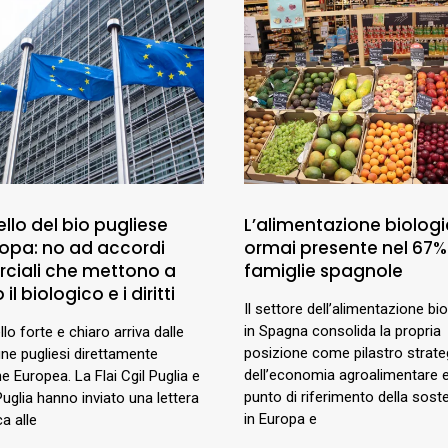
llo del bio pugliese
L’alimentazione biologi
uropa: no ad accordi
ormai presente nel 67%
ciali che mettono a
famiglie spagnole
 il biologico e i diritti
Il settore dell’alimentazione bi
in Spagna consolida la propria
lo forte e chiaro arriva dalle
posizione come pilastro strate
e pugliesi direttamente
dell’economia agroalimentare
ne Europea. La Flai Cgil Puglia e
punto di riferimento della sosten
Puglia hanno inviato una lettera
in Europa e
a alle