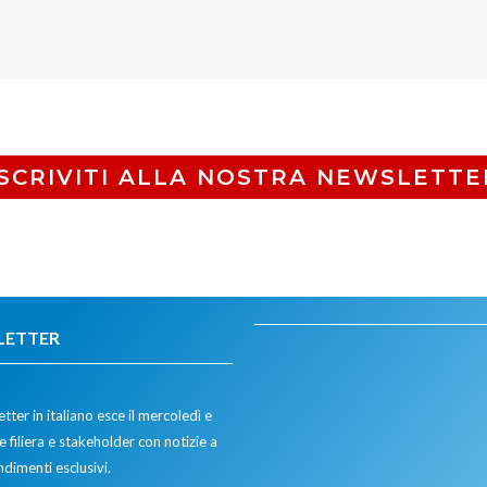
ISCRIVITI ALLA NOSTRA NEWSLETTE
LETTER
tter in italiano esce il mercoledì e
 filiera e stakeholder con notizie a
dimenti esclusivi.