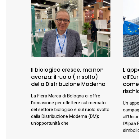
Il biologico cresce, ma non
L’appe
avanza: il ruolo (irrisolto)
all’E
della Distribuzione Moderna
comer
rischio
La Fiera Marca di Bologna ci offre
l’occasione per riflettere sul mercato
Un appel
del settore biologico e sul ruolo svolto
campagn
dalla Distribuzione Moderna (DM);
all’Unio
un’opportunità che
l’Alpaa 
simbolic