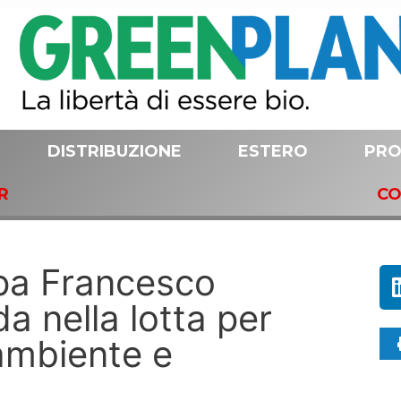
DISTRIBUZIONE
ESTERO
PRO
R
CO
pa Francesco
a nella lotta per
 ambiente e