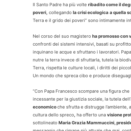
Il Santo Padre ha più volte
ribadito come il deg
poveri,
collegando
la crisi ecologica
a quella s
Terra e il grido dei poveri” sono intimamente i
Nel corso del suo magistero
ha promosso con vi
confronti dei sistemi intensivi, basati su profit
inquinano le acque e sfruttano i lavoratori. P
nutre la terra invece di sfruttarla, tutela la bio
Terra, rispetta le culture locali, i diritti dei pic
Un mondo che spreca cibo e produce diseguagl
“Con Papa Francesco scompare una figura che h
incessante per la giustizia sociale, la tutela del
economico
che sfrutta e distrugge l’ambiente, a
cultura dello spreco
,
ha offerto una
visione pro
sottolineato
Maria Grazia Mammuccini, presid
messaggio che rimane più attuale che mai, conti