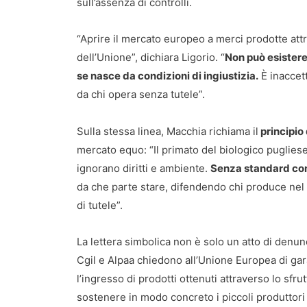
sull’assenza di controlli.
“Aprire il mercato europeo a merci prodotte attra
dell’Unione”, dichiara Ligorio. “
Non può esistere
se nasce da condizioni di ingiustizia.
È inaccett
da chi opera senza tutele”.
Sulla stessa linea, Macchia richiama il
principio 
mercato equo: “Il primato del biologico puglies
ignorano diritti e ambiente.
Senza standard com
da che parte stare, difendendo chi produce nel 
di tutele”.
La lettera simbolica non è solo un atto di denu
Cgil e Alpaa chiedono all’Unione Europea di ga
l’ingresso di prodotti ottenuti attraverso lo sfru
sostenere in modo concreto i piccoli produttori 