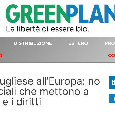
DISTRIBUZIONE
ESTERO
PRO
R
CO
pugliese all’Europa: no
iali che mettono a
e i diritti