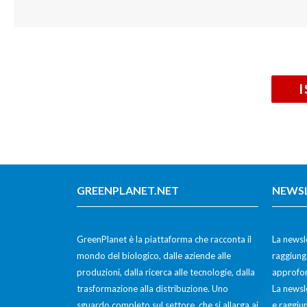
GREENPLANET.NET
NEWS
GreenPlanet è la piattaforma che racconta il
La newsle
mondo del biologico, dalle aziende alle
raggiunge
produzioni, dalla ricerca alle tecnologie, dalla
approfon
trasformazione alla distribuzione. Uno
La newsl
sguardo completo sul settore, che si allarga ai
e raggiun