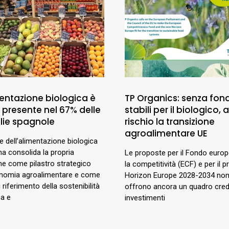
mentazione biologica è
TP Organics: senza fond
 presente nel 67% delle
stabili per il biologico, a
lie spagnole
rischio la transizione
agroalimentare UE
re dell’alimentazione biologica
na consolida la propria
Le proposte per il Fondo euro
ne come pilastro strategico
la competitività (ECF) e per il 
onomia agroalimentare e come
Horizon Europe 2028-2034 no
 riferimento della sostenibilità
offrono ancora un quadro credi
pa e
investimenti