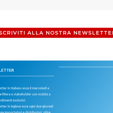
ISCRIVITI ALLA NOSTRA NEWSLETTE
LETTER
tter in italiano esce il mercoledì e
 filiera e stakeholder con notizie a
dimenti esclusivi.
etter in inglese esce ogni due giovedì
ge importatori e distributori, oltre