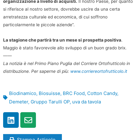
organizzazione a livello di acquisti.
Il nostro Paese, per quanto
si riferisce al nostro settore, dovrebbe uscire da una certa
arretratezza culturale ed economica, di cui soffrono
particolarmente le piccole aziende”.
La stagione che partirà tra un mese si prospetta positiva
.
Maggio è stato favorevole allo sviluppo di un buon grado brix.
——
La notizia è nel Primo Piano Puglia del Corriere Ortofrutticolo in
distribuzione. Per saperne di più:
www.corriereortofrutticolo.it
Biodinamico
,
Biosuisse
,
BRC Food
,
Cotton Candy
,
Demeter
,
Gruppo Tarulli OP
,
uva da tavola
Stampa Articolo