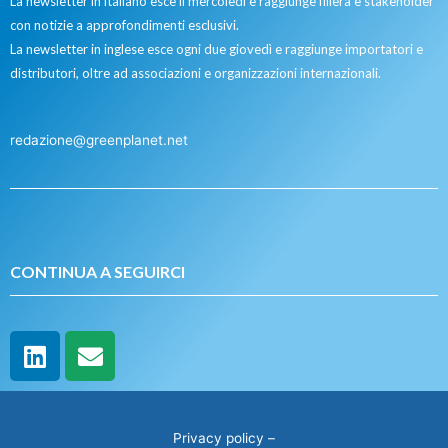
La newsletter in italiano esce il mercoledì e raggiunge filiera e stakeholder
con notizie a approfondimenti esclusivi.
La newsletter in inglese esce ogni due giovedì e raggiunge importatori e
distributori, oltre ad associazioni e organizzazioni internazionali.
redazione@greenplanet.net
CONTINUA A SEGUIRCI
Privacy policy
–