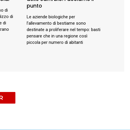
punto
so di
lizzo di
Le aziende biologiche per
e di
l’allevamento di bestiame sono
trano
destinate a proliferare nel tempo: basti
pensare che in una regione così
piccola per numero di abitanti
R