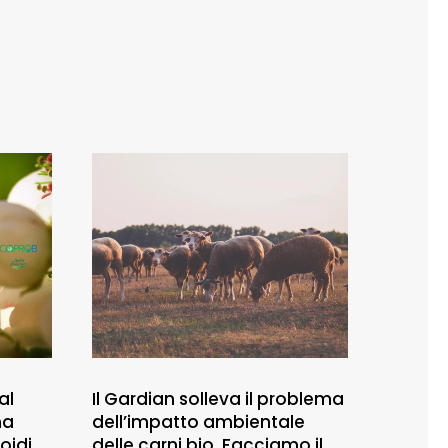
al
Il Gardian solleva il problema
na
dell’impatto ambientale
oidi
delle carni bio. Facciamo il