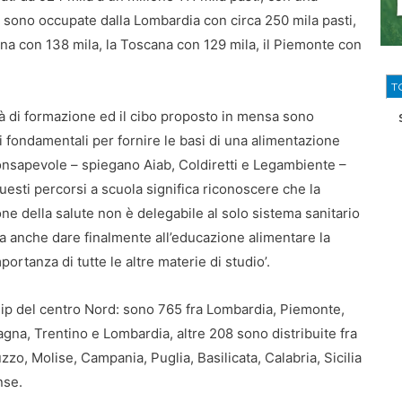
ce sono occupate dalla Lombardia con circa 250 mila pasti,
agna con 138 mila, la Toscana con 129 mila, il Piemonte con
T
ità di formazione ed il cibo proposto in mensa sono
 fondamentali per fornire le basi di una alimentazione
onsapevole – spiegano Aiab, Coldiretti e Legambiente –
uesti percorsi a scuola significa riconoscere che la
e della salute non è delegabile al solo sistema sanitario
ca anche dare finalmente all’educazione alimentare la
portanza di tutte le altre materie di studio’.
ip del centro Nord: sono 765 fra Lombardia, Piemonte,
magna, Trentino e Lombardia, altre 208 sono distribuite fra
o, Molise, Campania, Puglia, Basilicata, Calabria, Sicilia
nse.