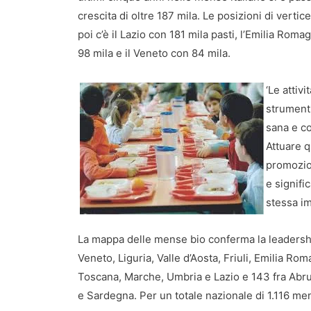
crescita di oltre 187 mila. Le posizioni di verti
poi c’è il Lazio con 181 mila pasti, l’Emilia Rom
98 mila e il Veneto con 84 mila.
‘Le attiv
strumenti
sana e c
Attuare q
promozion
e signifi
stessa im
La mappa delle mense bio conferma la leadersh
Veneto, Liguria, Valle d’Aosta, Friuli, Emilia Ro
Toscana, Marche, Umbria e Lazio e 143 fra Abruzz
e Sardegna. Per un totale nazionale di 1.116 me