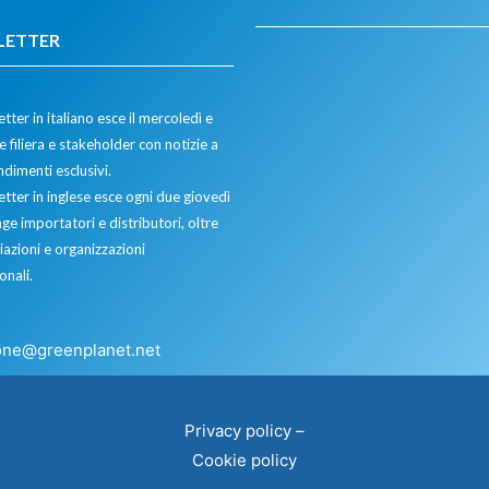
LETTER
tter in italiano esce il mercoledì e
 filiera e stakeholder con notizie a
dimenti esclusivi.
etter in inglese esce ogni due giovedì
ge importatori e distributori, oltre
iazioni e organizzazioni
onali.
one@greenplanet.net
Privacy policy
–
Cookie policy