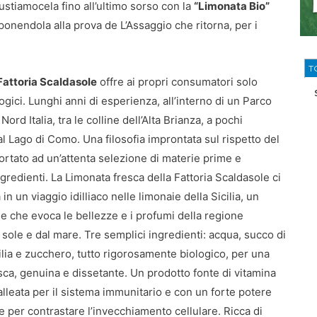
ustiamocela fino all’ultimo sorso con la
“Limonata Bio”
toponendola alla prova de L’Assaggio che ritorna, per i
T
Fattoria Scaldasole
offre ai propri consumatori solo
ogici. Lunghi anni di esperienza, all’interno di un Parco
Nord Italia, tra le colline dell’Alta Brianza, a pochi
al Lago di Como. Una filosofia improntata sul rispetto del
ortato ad un’attenta selezione di materie prime e
ngredienti. La Limonata fresca della Fattoria Scaldasole ci
 un viaggio idilliaco nelle limonaie della Sicilia, un
le che evoca le bellezze e i profumi della regione
l sole e dal mare. Tre semplici ingredienti: acqua, succo di
cilia e zucchero, tutto rigorosamente biologico, per una
ca, genuina e dissetante. Un prodotto fonte di vitamina
alleata per il sistema immunitario e con un forte potere
e per contrastare l’invecchiamento cellulare. Ricca di