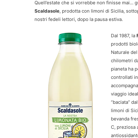
Quell’estate che si vorrebbe non finisse mai… g
Scaldasole
, prodotta con limoni di Sicilia, sot
nostri fedeli lettori, dopo la pausa estiva.
Dal 1987, la
prodotti biol
Naturale del 
chilometri d
pianeta ha p
controllati i
accompagna in
viaggio idea
“baciata” da
limoni di Si
bevanda fres
C, preziosa 
antiossidant