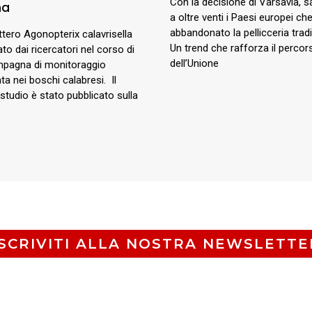
Con la decisione di Varsavia, 
na
a oltre venti i Paesi europei c
abbandonato la pellicceria tradi
ottero Agonopterix calavrisella
Un trend che rafforza il percor
ato dai ricercatori nel corso di
dell’Unione
pagna di monitoraggio
ta nei boschi calabresi. Il
 studio è stato pubblicato sulla
ISCRIVITI ALLA NOSTRA NEWSLETTE