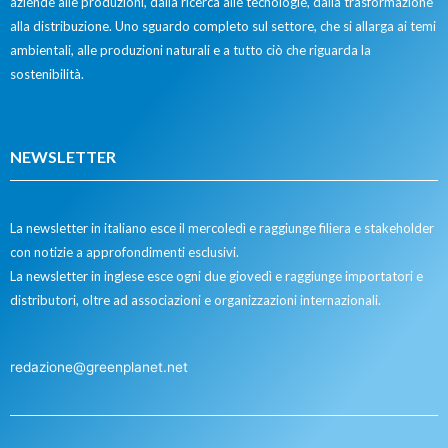
aziende alle produzioni, dalla ricerca alle tecnologie, dalla trasformazione
alla distribuzione. Uno sguardo completo sul settore, che si allarga ai temi
ambientali, alle produzioni naturali e a tutto ciò che riguarda la
sostenibilità.
NEWSLETTER
La newsletter in italiano esce il mercoledì e raggiunge filiera e stakeholder
con notizie a approfondimenti esclusivi.
La newsletter in inglese esce ogni due giovedì e raggiunge importatori e
distributori, oltre ad associazioni e organizzazioni internazionali.
redazione@greenplanet.net