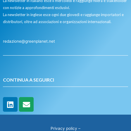
La newsletter in italiano esce il mercoledì e raggiunge filiera e stakeholder
con notizie a approfondimenti esclusivi.
La newsletter in inglese esce ogni due giovedì e raggiunge importatori e
distributori, oltre ad associazioni e organizzazioni internazionali.
redazione@greenplanet.net
CONTINUA A SEGUIRCI
Privacy policy
–