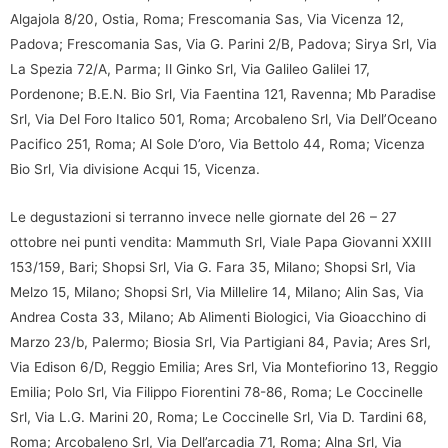
Algajola 8/20, Ostia, Roma; Frescomania Sas, Via Vicenza 12,
Padova; Frescomania Sas, Via G. Parini 2/B, Padova; Sirya Srl, Via
La Spezia 72/A, Parma; Il Ginko Srl, Via Galileo Galilei 17,
Pordenone; B.E.N. Bio Srl, Via Faentina 121, Ravenna; Mb Paradise
Srl, Via Del Foro Italico 501, Roma; Arcobaleno Srl, Via Dell’Oceano
Pacifico 251, Roma; Al Sole D’oro, Via Bettolo 44, Roma; Vicenza
Bio Srl, Via divisione Acqui 15, Vicenza.
Le degustazioni si terranno invece nelle giornate del 26 – 27
ottobre nei punti vendita: Mammuth Srl, Viale Papa Giovanni XXIII
153/159, Bari; Shopsi Srl, Via G. Fara 35, Milano; Shopsi Srl, Via
Melzo 15, Milano; Shopsi Srl, Via Millelire 14, Milano; Alin Sas, Via
Andrea Costa 33, Milano; Ab Alimenti Biologici, Via Gioacchino di
Marzo 23/b, Palermo; Biosia Srl, Via Partigiani 84, Pavia; Ares Srl,
Via Edison 6/D, Reggio Emilia; Ares Srl, Via Montefiorino 13, Reggio
Emilia; Polo Srl, Via Filippo Fiorentini 78-86, Roma; Le Coccinelle
Srl, Via L.G. Marini 20, Roma; Le Coccinelle Srl, Via D. Tardini 68,
Roma; Arcobaleno Srl, Via Dell’arcadia 71, Roma; Alna Srl, Via