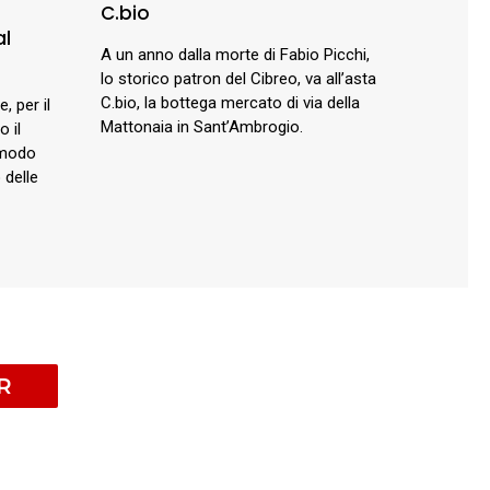
C.bio
al
A un anno dalla morte di Fabio Picchi,
lo storico patron del Cibreo, va all’asta
C.bio, la bottega mercato di via della
, per il
Mattonaia in Sant’Ambrogio.
o il
 modo
 delle
R