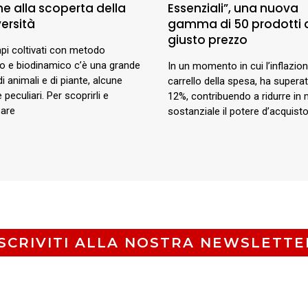
me alla scoperta della
Essenziali”, una nuova
ersità
gamma di 50 prodotti 
giusto prezzo
pi coltivati con metodo
co e biodinamico c’è una grande
In un momento in cui l’inflazione
di animali e di piante, alcune
carrello della spesa, ha superat
 peculiari. Per scoprirli e
12%, contribuendo a ridurre in
pare
sostanziale il potere d’acquisto
ISCRIVITI ALLA NOSTRA NEWSLETTE