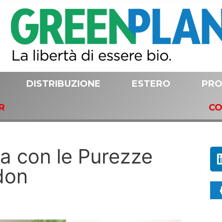
DISTRIBUZIONE
ESTERO
PRO
R
CO
ma con le Purezze
don