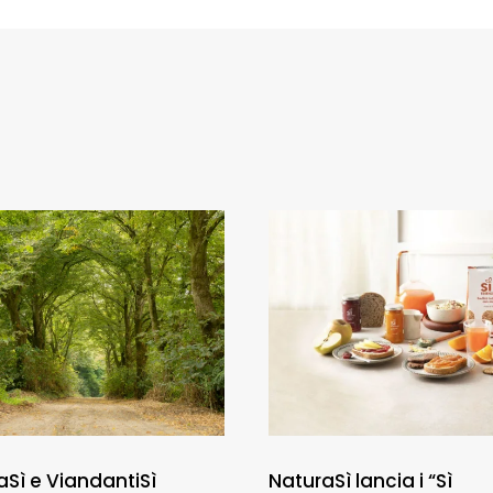
aSì e ViandantiSì
NaturaSì lancia i “Sì