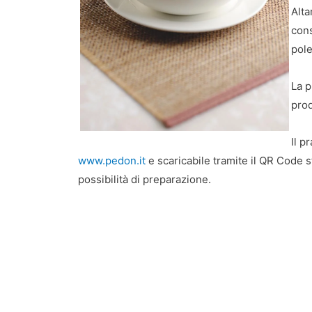
Alta
cons
pole
La p
prod
Il p
www.pedon.it
e scaricabile tramite il QR Code 
possibilità di preparazione.