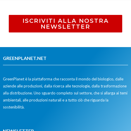
ISCRIVITI ALLA NOSTRA
NEWSLETTER
GREENPLANET.NET
GreenPlanet è la piattaforma che racconta il mondo del biologico, dalle
aziende alle produzioni, dalla ricerca alle tecnologie, dalla trasformazione
alla distribuzione. Uno sguardo completo sul settore, che si allarga ai temi
ambientali, alle produzioni naturali e a tutto ciò che riguarda la
sostenibilità.
NEWSLETTER