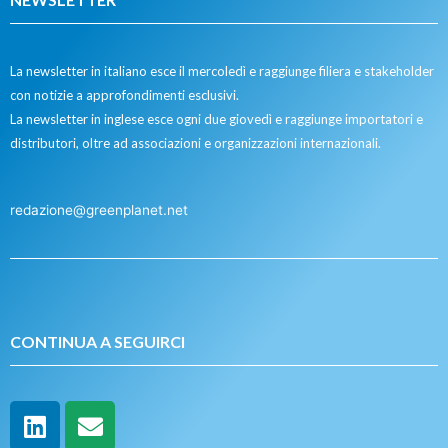
La newsletter in italiano esce il mercoledì e raggiunge filiera e stakeholder
con notizie a approfondimenti esclusivi.
La newsletter in inglese esce ogni due giovedì e raggiunge importatori e
distributori, oltre ad associazioni e organizzazioni internazionali.
redazione@greenplanet.net
CONTINUA A SEGUIRCI