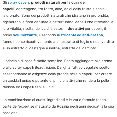
Gli
spray capelli
,
prodotti naturali per la cura dei
capelli,
contengono, tra l’altro, aloe, acidi della frutta e sodio
ialuronato. Sono dei prodotti naturali che idratano in profondità,
rigenerano la fibra capillare e ristrutturanoi capelli che ritrovano la
loro vitalità, risultando lucidi e setosi. I
due attivi
per capelli, il
primo
volumizzante
, il secondo
districante ed anti-crespo
,
fanno ricorso rispettivamente a un estratto di foglie e noci verdi, e
a un estratto di castagne e inulina, estratta dal carciofo.
Il principio di base è molto semplice. Basta aggiungere alla crema
o allo spray capelli Beautilicious Delights l’attivo vegetale scelto
assecondando le esigenze della propria pelle o capelli, per creare
un cocktail unico e potente di principi attivi che renderà la pelle
radiosa ed i capelli sani e lucidi.
La combinazione di questi ingredienti e le varie formule fanno
parte dell’expertise maturato da Rozalia negli anni dedicati alla sua
passione.