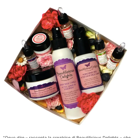
"
Devo dire
–
racconta la creatrice di Beautilicious Delights –
che