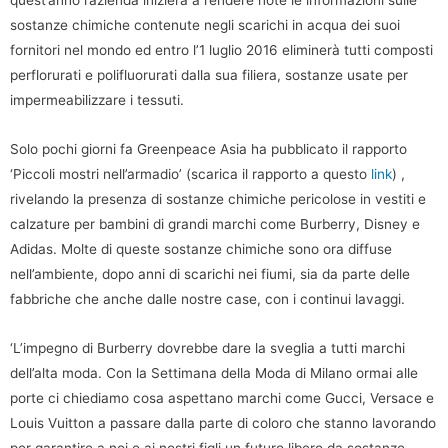
quest’anno l’azienda inizierà a rendere note le informazioni sulle
sostanze chimiche contenute negli scarichi in acqua dei suoi
fornitori nel mondo ed entro l’1 luglio 2016 eliminerà tutti composti
perflorurati e polifluorurati dalla sua filiera, sostanze usate per
impermeabilizzare i tessuti.
Solo pochi giorni fa Greenpeace Asia ha pubblicato il rapporto
‘Piccoli mostri nell’armadio’ (scarica il rapporto a questo
link
) ,
rivelando la presenza di sostanze chimiche pericolose in vestiti e
calzature per bambini di grandi marchi come Burberry, Disney e
Adidas. Molte di queste sostanze chimiche sono ora diffuse
nell’ambiente, dopo anni di scarichi nei fiumi, sia da parte delle
fabbriche che anche dalle nostre case, con i continui lavaggi.
‘L’impegno di Burberry dovrebbe dare la sveglia a tutti marchi
dell’alta moda. Con la Settimana della Moda di Milano ormai alle
porte ci chiediamo cosa aspettano marchi come Gucci, Versace e
Louis Vuitton a passare dalla parte di coloro che stanno lavorando