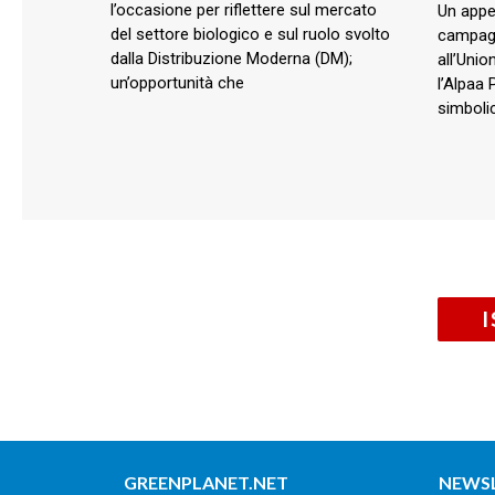
l’occasione per riflettere sul mercato
Un appel
del settore biologico e sul ruolo svolto
campagn
dalla Distribuzione Moderna (DM);
all’Unio
un’opportunità che
l’Alpaa 
simbolic
GREENPLANET.NET
NEWS