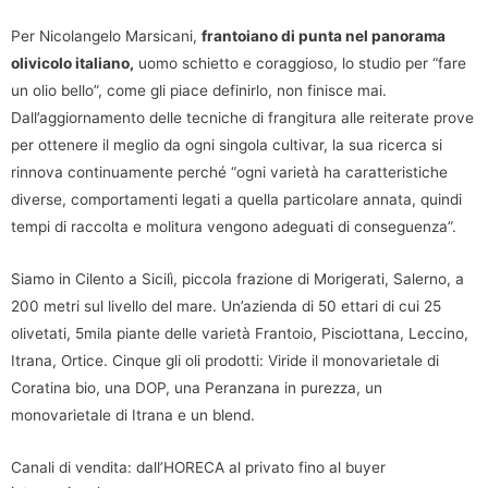
Per Nicolangelo Marsicani,
frantoiano di punta nel panorama
olivicolo italiano,
uomo schietto e coraggioso, lo studio per “fare
un olio bello”, come gli piace definirlo, non finisce mai.
Dall’aggiornamento delle tecniche di frangitura alle reiterate prove
per ottenere il meglio da ogni singola cultivar, la sua ricerca si
rinnova continuamente perché “ogni varietà ha caratteristiche
diverse, comportamenti legati a quella particolare annata, quindi
tempi di raccolta e molitura vengono adeguati di conseguenza”.
Siamo in Cilento a Sicilì, piccola frazione di Morigerati, Salerno, a
200 metri sul livello del mare. Un’azienda di 50 ettari di cui 25
olivetati, 5mila piante delle varietà Frantoio, Pisciottana, Leccino,
Itrana, Ortice. Cinque gli oli prodotti: Viride il monovarietale di
Coratina bio, una DOP, una Peranzana in purezza, un
monovarietale di Itrana e un blend.
Canali di vendita: dall’HORECA al privato fino al buyer