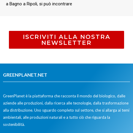
a Bagno a Ripoli, si può incontrare
ISCRIVITI ALLA NOSTRA
NEWSLETTER
GREENPLANET.NET
GreenPlanet è la piattaforma che racconta il mondo del biologico, dalle
aziende alle produzioni, dalla ricerca alle tecnologie, dalla trasformazione
alla distribuzione. Uno sguardo completo sul settore, che si allarga ai temi
ambientali, alle produzioni naturali e a tutto ciò che riguarda la
sostenibilità.