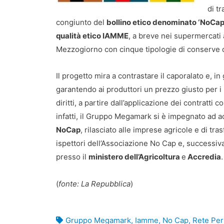
di tr
congiunto del
bollino etico denominato ‘NoCap
qualità etico IAMME
, a breve nei supermercati
Mezzogiorno con cinque tipologie di conserve d
Il progetto mira a contrastare il caporalato e, in
garantendo ai produttori un prezzo giusto per i lo
diritti, a partire dall’applicazione dei contratti c
infatti, il Gruppo Megamark si è impegnato ad acq
NoCap
, rilasciato alle imprese agricole e di tr
ispettori dell’Associazione No Cap e, successiv
presso il
ministero dell’Agricoltura
e
Accredia
.
(
fonte: La Repubblica
)
Gruppo Megamark
,
Iamme
,
No Cap
,
Rete Per