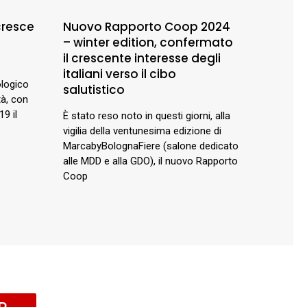
cresce
Nuovo Rapporto Coop 2024
– winter edition, confermato
il crescente interesse degli
italiani verso il cibo
ologico
salutistico
tà, con
19 il
È stato reso noto in questi giorni, alla
vigilia della ventunesima edizione di
MarcabyBolognaFiere (salone dedicato
alle MDD e alla GDO), il nuovo Rapporto
Coop
R