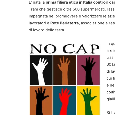
E’ nata la
prima filiera etica in Italia contro il c
Trani che gestisce oltre 500 supermercati, l’as
impegnata nel promuovere e valorizzare le aziende
lavoratori e
Rete Perlaterra
, associazione e re
di lavoro della terra.
In q
aree
tras
60 l
di l
cui f
e ne
colt
giall
Si t