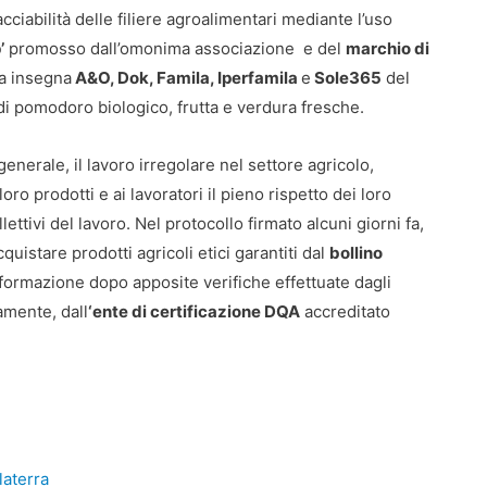
acciabilità delle filiere agroalimentari mediante l’uso
’
promosso dall’omonima associazione e del
marchio di
 a insegna
A&O, Dok, Famila, Iperfamila
e
Sole365
del
i pomodoro biologico, frutta e verdura fresche.
 generale, il lavoro irregolare nel settore agricolo,
ro prodotti e ai lavoratori il pieno rispetto dei loro
ollettivi del lavoro. Nel protocollo firmato alcuni giorni fa,
uistare prodotti agricoli etici garantiti dal
bollino
asformazione dopo apposite verifiche effettuate dagli
amente, dall
‘ente di certificazione DQA
accreditato
laterra