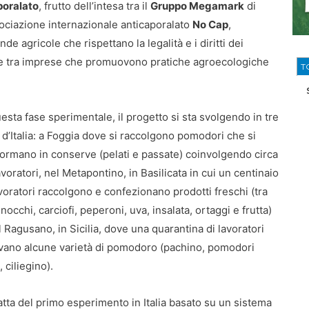
aporalato
, frutto dell’intesa tra il
Gruppo Megamark
di
sociazione internazionale anticaporalato
No Cap
,
 agricole che rispettano la legalità e i diritti dei
te tra imprese che promuovono pratiche agroecologiche
T
uesta fase sperimentale, il progetto si sta svolgendo in tre
 d’Italia: a Foggia dove si raccolgono pomodori che si
formano in conserve (pelati e passate) coinvolgendo circa
avoratori, nel Metapontino, in Basilicata in cui un centinaio
avoratori raccolgono e confezionano prodotti freschi (tra
inocchi, carciofi, peperoni, uva, insalata, ortaggi e frutta)
l Ragusano, in Sicilia, dove una quarantina di lavoratori
ivano alcune varietà di pomodoro (pachino, pomodori
i, ciliegino).
ratta del primo esperimento in Italia basato su un sistema