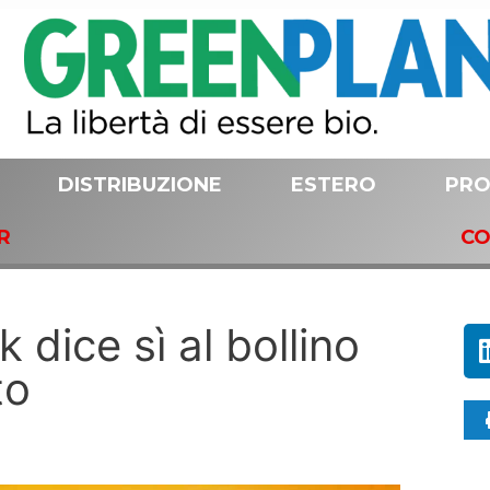
DISTRIBUZIONE
ESTERO
PRO
R
CO
dice sì al bollino
to