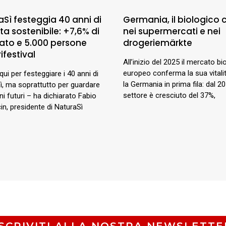
aSì festeggia 40 anni di
Germania, il biologico 
ta sostenibile: +7,6% di
nei supermercati e nei
rato e 5.000 persone
drogeriemärkte
rifestival
All’inizio del 2025 il mercato bi
europeo conferma la sua vitali
ui per festeggiare i 40 anni di
la Germania in prima fila: dal 20
ì, ma soprattutto per guardare
settore è cresciuto del 37%,
ni futuri – ha dichiarato Fabio
in, presidente di NaturaSì
ISCRIVITI ALLA NOSTRA NEWSLETTE