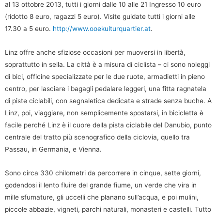
al 13 ottobre 2013, tutti i giorni dalle 10 alle 21 Ingresso 10 euro
(ridotto 8 euro, ragazzi 5 euro). Visite guidate tutti i giorni alle
17.30 a 5 euro.
http://www.ooekulturquartier.at
.
Linz offre anche sfiziose occasioni per muoversi in libertà,
soprattutto in sella. La città è a misura di ciclista – ci sono noleggi
di bici, officine specializzate per le due ruote, armadietti in pieno
centro, per lasciare i bagagli pedalare leggeri, una fitta ragnatela
di piste ciclabili, con segnaletica dedicata e strade senza buche. A
Linz, poi, viaggiare, non semplicemente spostarsi, in bicicletta è
facile perché Linz è il cuore della pista ciclabile del Danubio, punto
centrale del tratto più scenografico della ciclovia, quello tra
Passau, in Germania, e Vienna.
Sono circa 330 chilometri da percorrere in cinque, sette giorni,
godendosi il lento fluire del grande fiume, un verde che vira in
mille sfumature, gli uccelli che planano sull’acqua, e poi mulini,
piccole abbazie, vigneti, parchi naturali, monasteri e castelli. Tutto