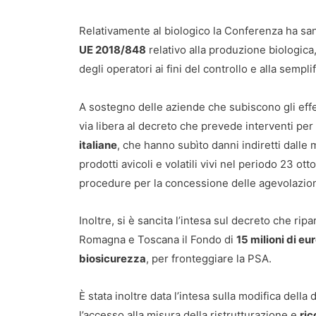
Relativamente al biologico la Conferenza ha sanc
UE 2018/848
relativo alla produzione biologica,
degli operatori ai fini del controllo e alla sempli
A sostegno delle aziende che subiscono gli effett
via libera al decreto che prevede interventi per
italiane
, che hanno subìto danni indiretti dalle 
prodotti avicoli e volatili vivi nel periodo 23 ott
procedure per la concessione delle agevolazio
Inoltre, si è sancita l’intesa sul decreto che rip
Romagna e Toscana il Fondo di
15 milioni di eu
biosicurezza
, per fronteggiare la PSA.
È stata inoltre data l’intesa sulla modifica del
l’accesso alla misura della ristrutturazione e
ric