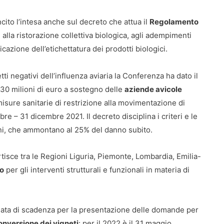
ito l’intesa anche sul decreto che attua il
Regolamento
 alla ristorazione collettiva biologica, agli adempimenti
ficazione dell’etichettatura dei prodotti biologici.
i negativi dell’influenza aviaria la Conferenza ha dato il
 30 milioni di euro a sostegno delle
aziende avicole
misure sanitarie di restrizione alla movimentazione di
obre – 31 dicembre 2021. Il decreto disciplina i criteri e le
ni, che ammontano al 25% del danno subito.
artisce tra le Regioni Liguria, Piemonte, Lombardia, Emilia-
ro
per gli interventi strutturali e funzionali in materia di
la data di scadenza per la presentazione delle domande per
onversione dei vigneti
: per il 2022 è il 31 maggio.