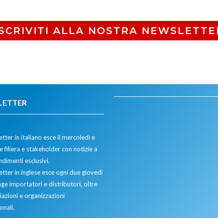
ISCRIVITI ALLA NOSTRA NEWSLETTE
LETTER
tter in italiano esce il mercoledì e
 filiera e stakeholder con notizie a
dimenti esclusivi.
etter in inglese esce ogni due giovedì
ge importatori e distributori, oltre
iazioni e organizzazioni
onali.