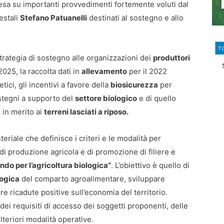
tesa su importanti provvedimenti fortemente voluti dal
estali
Stefano Patuanelli
destinati al sostegno e allo
T
strategia di sostegno alle organizzazioni dei
produttori
025, la raccolta dati in
allevamento
per il 2022
ici, gli incentivi a favore della
biosicurezza
per
ostegni a supporto del
settore biologico
e di quello
 in merito ai
terreni lasciati a riposo.
teriale che definisce i criteri e le modalità per
e di produzione agricola e di promozione di filiere e
ndo per l’agricoltura biologica”
. L’obiettivo è quello di
logica
del comparto agroalimentare, sviluppare
tire ricadute positive sull’economia del territorio.
dei requisiti di accesso dei soggetti proponenti, delle
lteriori modalità operative.