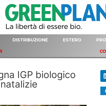
DISTRIBUZIONE
ESTERO
PRO
R
CO
egna IGP biologico
 natalizie