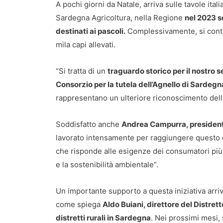
A pochi giorni da Natale, arriva sulle tavole ital
Sardegna Agricoltura, nella Regione
nel 2023 so
destinati ai pascoli.
Complessivamente, si conta
mila capi allevati.
“Si tratta di un
traguardo storico per il nostro s
Consorzio per la tutela dell’Agnello di Sardeg
rappresentano un ulteriore riconoscimento della 
Soddisfatto anche
Andrea Campurra, president
lavorato intensamente per raggiungere questo o
che risponde alle esigenze dei consumatori pi
e la sostenibilità ambientale”.
Un importante supporto a questa iniziativa arriv
come spiega
Aldo Buiani, direttore del Distrett
distretti rurali in Sardegna
. Nei prossimi mesi,