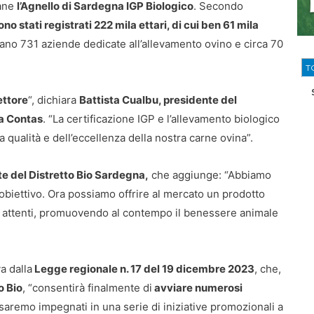
iane
l’Agnello di Sardegna IGP Biologico
. Secondo
no stati registrati 222 mila ettari, di cui ben 61 mila
no 731 aziende dedicate all’allevamento ovino e circa 70
T
ettore
“, dichiara
Battista Cualbu, presidente del
na Contas
. “La certificazione IGP e l’allevamento biologico
qualità e dell’eccellenza della nostra carne ovina”.
e del Distretto Bio Sardegna,
che aggiunge: “Abbiamo
biettivo. Ora possiamo offrire al mercato un prodotto
ù attenti, promuovendo al contempo il benessere animale
a dalla
Legge regionale n. 17 del 19 dicembre 2023
, che,
o Bio
, “consentirà finalmente di
avviare numerosi
 saremo impegnati in una serie di iniziative promozionali a