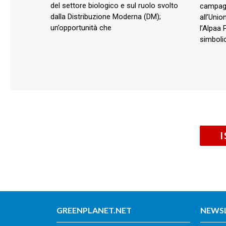
del settore biologico e sul ruolo svolto
campagn
dalla Distribuzione Moderna (DM);
all’Unio
un’opportunità che
l’Alpaa 
simbolic
GREENPLANET.NET
NEWS