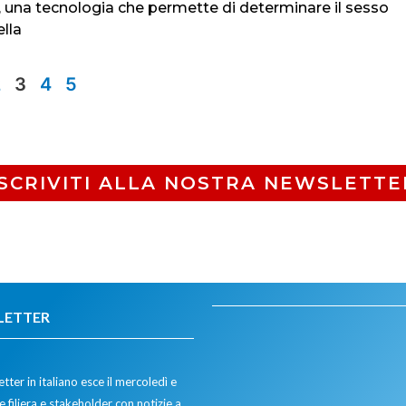
, una tecnologia che permette di determinare il sesso
lla
2
3
4
5
ISCRIVITI ALLA NOSTRA NEWSLETTE
LETTER
tter in italiano esce il mercoledì e
 filiera e stakeholder con notizie a