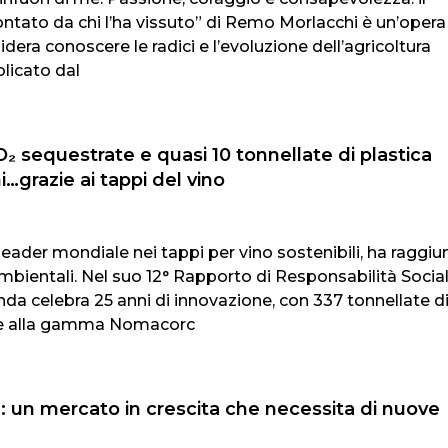
contato da chi l’ha vissuto” di Remo Morlacchi è un’opera
idera conoscere le radici e l’evoluzione dell’agricoltura
blicato dal
O₂ sequestrate e quasi 10 tonnellate di plastica
i…grazie ai tappi del vino
leader mondiale nei tappi per vino sostenibili, ha raggiu
mbientali. Nel suo 12° Rapporto di Responsabilità Socia
nda celebra 25 anni di innovazione, con 337 tonnellate d
ie alla gamma Nomacorc
: un mercato in crescita che necessita di nuove
i