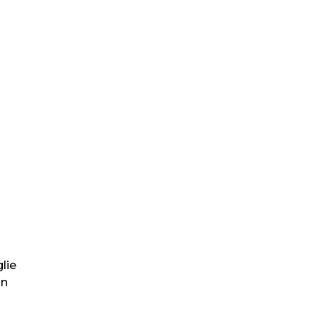
lie
in