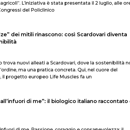
gricoli”. L’iniziativa è stata presentata il 2 luglio, alle or
Congressi del Policlinico
lze” dei mitili rinascono: così Scardovari diventa
ibilità
o trova nuovi alleati a Scardovari, dove la sostenibilità 
’ordine, ma una pratica concreta. Qui, nel cuore del
 il progetto europeo Life Muscles fa un
all’infuori di me”: il biologico italiano raccontato
l’infuori di me. Passione, coraggio e consapevolezza: il