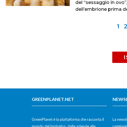
del “sessaggio in ovo”
dell’embrione prima de
1
GREENPLANET.NET
NEWS
GreenPlanet è la piattaforma che racconta il
La newsle
mondo del biologico, dalle aziende alle
raggiunge