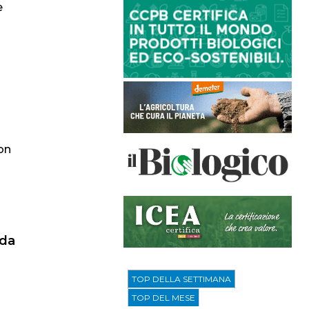
e
non
 da
TOP DELLA SETTIMANA
TOP DEL MESE