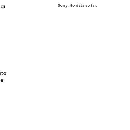
Sorry. No data so far.
 di
nto
le
i