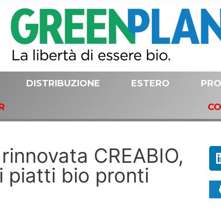
DISTRIBUZIONE
ESTERO
PRO
R
CO
 rinnovata CREABIO,
 piatti bio pronti