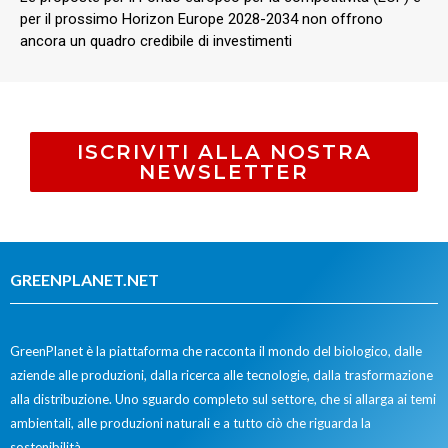
per il prossimo Horizon Europe 2028-2034 non offrono
ancora un quadro credibile di investimenti
ISCRIVITI ALLA NOSTRA
NEWSLETTER
GREENPLANET.NET
GreenPlanet è la piattaforma che racconta il mondo del biologico, dalle
aziende alle produzioni, dalla ricerca alle tecnologie, dalla trasformazione
alla distribuzione. Uno sguardo completo sul settore, che si allarga ai temi
ambientali, alle produzioni naturali e a tutto ciò che riguarda la
sostenibilità.