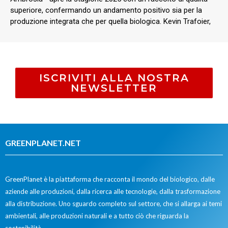
superiore, confermando un andamento positivo sia per la
produzione integrata che per quella biologica. Kevin Trafoier,
ISCRIVITI ALLA NOSTRA
NEWSLETTER
GREENPLANET.NET
GreenPlanet è la piattaforma che racconta il mondo del biologico, dalle
aziende alle produzioni, dalla ricerca alle tecnologie, dalla trasformazione
alla distribuzione. Uno sguardo completo sul settore, che si allarga ai temi
ambientali, alle produzioni naturali e a tutto ciò che riguarda la
sostenibilità.