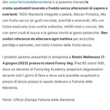
sito
www.fattoriadellamandorla.it
si possono trovare
le
creme spalmabili lavorate a freddo senza alterazioni di sapore e
nutrienti:
100% Mandorla integrale o pelata, Macao Proteica, Mix
con frutta secca (ai gusti nocciola, arachidi e anacardi), Mix con
frutta essiccata (con uvetta sultanina, mirtilli rossi o cocco), Mix
con semi crudi di zucca e la golosa novità al gusto pistacchio.
Ben
undici referenze da alternare ogni mattina
per arricchire
porridge e pancake, con tutto il buono della frutta secca.
I prodotti saranno presentati in anteprima a
Rimini Welleness (1-
4 giugno 2023) presso lo stand Funny Veg
(Pad B5 stand 168),
dove un docente di FunnyVeg Academy preparerà degustazioni
durante tutti i giorni di fiera e dove sarà possibile acquistarli a
prezzo di lancio presso lo spazio dedicato a Fattoria della
Mandorla.
Fonte: Ufficio Stampa Fattoria della Mandorla