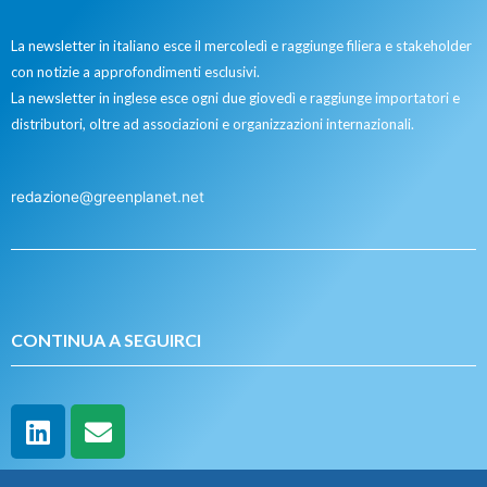
La newsletter in italiano esce il mercoledì e raggiunge filiera e stakeholder
con notizie a approfondimenti esclusivi.
La newsletter in inglese esce ogni due giovedì e raggiunge importatori e
distributori, oltre ad associazioni e organizzazioni internazionali.
redazione@greenplanet.net
CONTINUA A SEGUIRCI