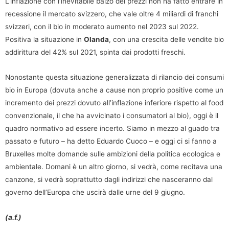
L’inflazione con l’inevitabile balzo dei prezzi non ha fatto entrare in
recessione il mercato svizzero, che vale oltre 4 miliardi di franchi
svizzeri, con il bio in moderato aumento nel 2023 sul 2022.
Positiva la situazione in
Olanda
, con una crescita delle vendite bio
addirittura del 42% sul 2021, spinta dai prodotti freschi.
Nonostante questa situazione generalizzata di rilancio dei consumi
bio in Europa (dovuta anche a cause non proprio positive come un
incremento dei prezzi dovuto all’inflazione inferiore rispetto al food
convenzionale, il che ha avvicinato i consumatori al bio), oggi è il
quadro normativo ad essere incerto. Siamo in mezzo al guado tra
passato e futuro – ha detto Eduardo Cuoco – e oggi ci si fanno a
Bruxelles molte domande sulle ambizioni della politica ecologica e
ambientale. Domani è un altro giorno, si vedrà, come recitava una
canzone, si vedrà soprattutto dagli indirizzi che nasceranno dal
governo dell’Europa che uscirà dalle urne del 9 giugno.
(a.f.)