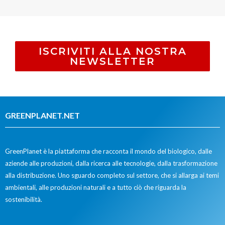
ISCRIVITI ALLA NOSTRA
NEWSLETTER
GREENPLANET.NET
GreenPlanet è la piattaforma che racconta il mondo del biologico, dalle
aziende alle produzioni, dalla ricerca alle tecnologie, dalla trasformazione
alla distribuzione. Uno sguardo completo sul settore, che si allarga ai temi
ambientali, alle produzioni naturali e a tutto ciò che riguarda la
sostenibilità.