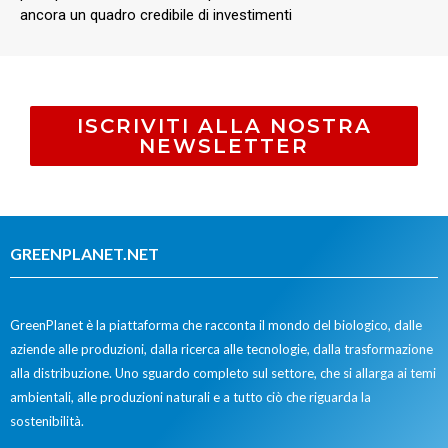
ancora un quadro credibile di investimenti
ISCRIVITI ALLA NOSTRA
NEWSLETTER
GREENPLANET.NET
GreenPlanet è la piattaforma che racconta il mondo del biologico, dalle
aziende alle produzioni, dalla ricerca alle tecnologie, dalla trasformazione
alla distribuzione. Uno sguardo completo sul settore, che si allarga ai temi
ambientali, alle produzioni naturali e a tutto ciò che riguarda la
sostenibilità.