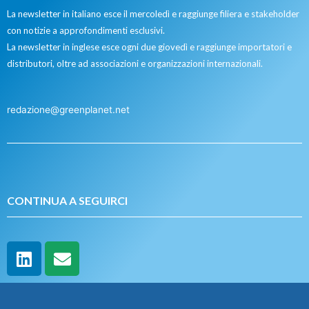
La newsletter in italiano esce il mercoledì e raggiunge filiera e stakeholder
con notizie a approfondimenti esclusivi.
La newsletter in inglese esce ogni due giovedì e raggiunge importatori e
distributori, oltre ad associazioni e organizzazioni internazionali.
redazione@greenplanet.net
CONTINUA A SEGUIRCI