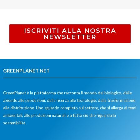
ISCRIVITI ALLA NOSTRA
NEWSLETTER
GREENPLANET.NET
GreenPlanet è la piattaforma che racconta il mondo del biologico, dalle
aziende alle produzioni, dalla ricerca alle tecnologie, dalla trasformazione
alla distribuzione. Uno sguardo completo sul settore, che si allarga ai temi
ambientali, alle produzioni naturali e a tutto ciò che riguarda la
sostenibilità.