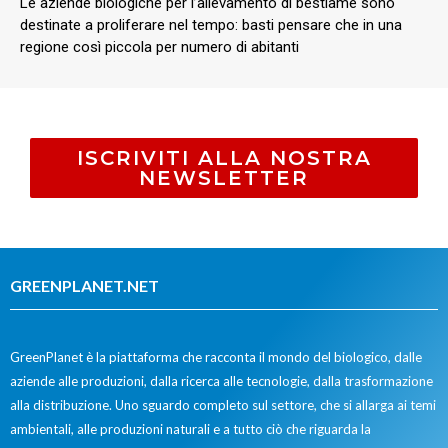
Le aziende biologiche per l’allevamento di bestiame sono
destinate a proliferare nel tempo: basti pensare che in una
regione così piccola per numero di abitanti
ISCRIVITI ALLA NOSTRA
NEWSLETTER
GREENPLANET.NET
GreenPlanet è la piattaforma che racconta il mondo del biologico, dalle
aziende alle produzioni, dalla ricerca alle tecnologie, dalla trasformazione
alla distribuzione. Uno sguardo completo sul settore, che si allarga ai temi
ambientali, alle produzioni naturali e a tutto ciò che riguarda la