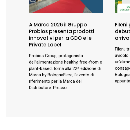
A Marca 2026 il Gruppo
Fileni
Probios presenta prodotti
debutt
innovativi per la GDO e le
arriva
Private Label
Fileni, t
avicolo 
Probios Group, protagonista
un’alim
dell’alimentazione healthy, free-from e
consape
plant-based, torna alla 22ª edizione di
BolognaF
Marca by BolognaFiere, l’evento di
appunta
riferimento per la Marca del
Distributore. Presso