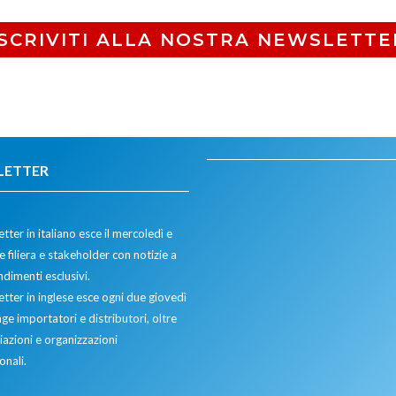
ISCRIVITI ALLA NOSTRA NEWSLETTE
LETTER
tter in italiano esce il mercoledì e
 filiera e stakeholder con notizie a
dimenti esclusivi.
etter in inglese esce ogni due giovedì
ge importatori e distributori, oltre
iazioni e organizzazioni
onali.