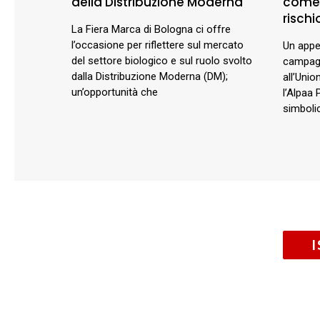
della Distribuzione Moderna
comer
rischio
La Fiera Marca di Bologna ci offre
l’occasione per riflettere sul mercato
Un appel
del settore biologico e sul ruolo svolto
campagn
dalla Distribuzione Moderna (DM);
all’Unio
un’opportunità che
l’Alpaa 
simbolic