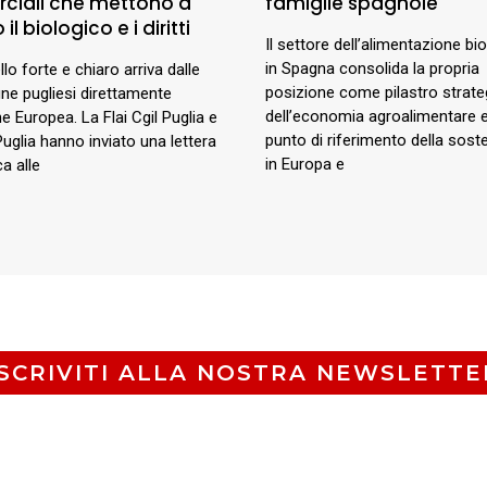
ciali che mettono a
famiglie spagnole
 il biologico e i diritti
Il settore dell’alimentazione bi
in Spagna consolida la propria
lo forte e chiaro arriva dalle
posizione come pilastro strate
e pugliesi direttamente
dell’economia agroalimentare
ne Europea. La Flai Cgil Puglia e
punto di riferimento della sosten
Puglia hanno inviato una lettera
in Europa e
a alle
ISCRIVITI ALLA NOSTRA NEWSLETTE