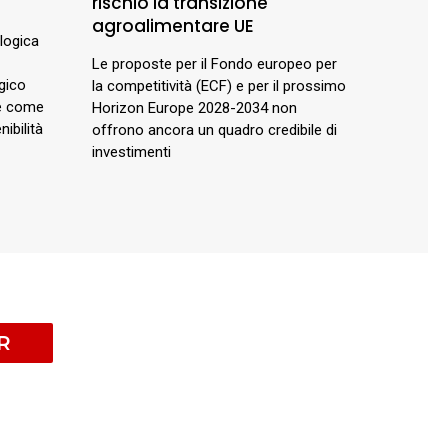
rischio la transizione
agroalimentare UE
ologica
Le proposte per il Fondo europeo per
gico
la competitività (ECF) e per il prossimo
 e come
Horizon Europe 2028-2034 non
ibilità
offrono ancora un quadro credibile di
investimenti
R