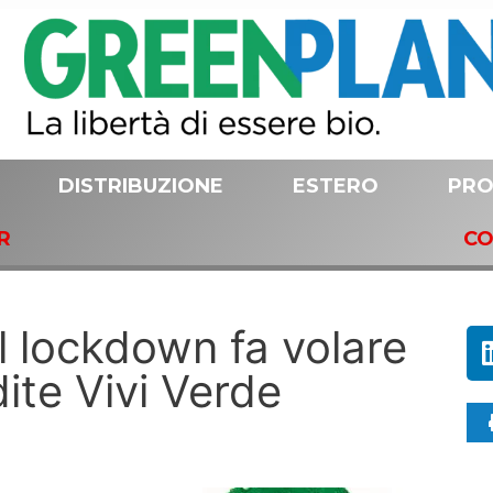
DISTRIBUZIONE
ESTERO
PRO
R
CO
l lockdown fa volare
dite Vivi Verde