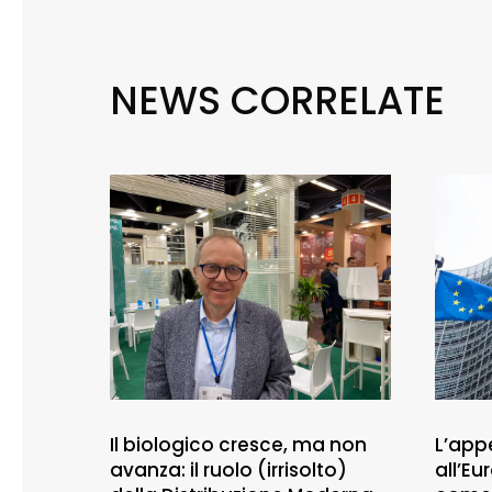
NEWS CORRELATE
Il biologico cresce, ma non
L’appe
avanza: il ruolo (irrisolto)
all’E