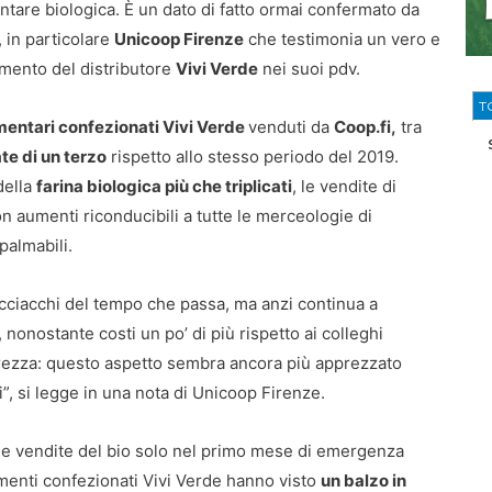
entare biologica. È un dato di fatto ormai confermato da
, in particolare
Unicoop Firenze
che testimonia un vero e
imento del distributore
Vivi Verde
nei suoi pdv.
T
imentari confezionati Vivi Verde
venduti da
Coop.fi,
tra
e di un terzo
rispetto allo stesso periodo del 2019.
 della
farina biologica più che triplicati
, le vendite di
on aumenti riconducibili a tutte le merceologie di
palmabili.
acciacchi del tempo che passa, ma anzi continua a
nonostante costi un po’ di più rispetto ai colleghi
urezza: questo aspetto sembra ancora più apprezzato
i”, si legge in una nota di Unicoop Firenze.
, le vendite del bio solo nel primo mese di emergenza
limenti confezionati Vivi Verde hanno visto
un balzo in