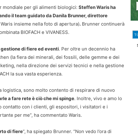
r mondiale per gli alimenti biologici:
Steffen Waris ha
ando il team guidato da Danila Brunner, direttore
Waris insieme nella foto di apertura)
.
Brunner continuerà
a combinata BIOFACH e VIVANESS.
T
gestione di fiere ed eventi
. Per oltre un decennio ha
en (la fiera dei minerali, dei fossili, delle gemme e dei
keting, nella direzione dei servizi tecnici e nella gestione
FACH la sua vasta esperienza.
logistica, sono molto contento di respirare di nuovo
arle a fare rete è ciò che mi spinge
. Inoltre, vivo e amo lo
ontatto con i clienti, gli espositori, i visitatori e i
rtante per me”, ha commentato Waris.
to di fiere
“, ha spiegato Brunner. “Non vedo l’ora di