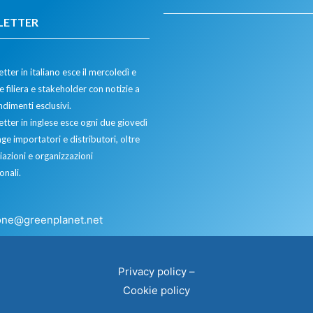
LETTER
tter in italiano esce il mercoledì e
 filiera e stakeholder con notizie a
dimenti esclusivi.
etter in inglese esce ogni due giovedì
ge importatori e distributori, oltre
iazioni e organizzazioni
onali.
one@greenplanet.net
Privacy policy
–
Cookie policy