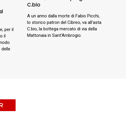
C.bio
al
A un anno dalla morte di Fabio Picchi,
lo storico patron del Cibreo, va all’asta
C.bio, la bottega mercato di via della
, per il
Mattonaia in Sant’Ambrogio.
o il
 modo
 delle
R