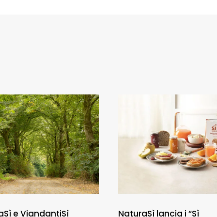
aSì e ViandantiSì
NaturaSì lancia i “Sì