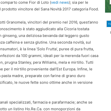
l comparto come Fior di Loto (
vedi news
); sia per le
 prodotto vincitore del Sana Novità 2017 categoria Food.
otti Granomela, vincitori del premio nel 2016, quest’anno
T
conoscimento è stato aggiudicato alla Cicoria tostata
n ginseng, una deliziosa bevanda dal leggero gusto
nza caffeina e senza glutine. Una seconda novità, sul
umatori, è la linea ‘Solo Frutta’, puree di pura frutta,
nfezioni da 100 grammi, ideali per la merenda fuori casa
n, prugna Stanley, pera Williams, mela e mirtillo. Tutti
per il mirtillo proveniente dall’Est Europa. Infine, le
la pasta madre, preparate con farine di grano duro
cificato, le nuove fette sono ottime anche in versione
canali specializzati, farmacia e parafarmacie; anche se
dotto un listino Ho.Re.Ca. con monoporzioni da