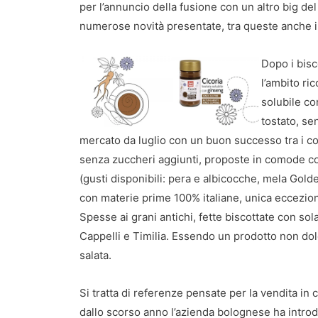
per l’annuncio della fusione con un altro big de
numerose novità presentate, tra queste anche il
Dopo i bisc
l’ambito ri
solubile co
tostato, se
mercato da luglio con un buon successo tra i cons
senza zuccheri aggiunti, proposte in comode co
(gusti disponibili: pera e albicocche, mela Golde
con materie prime 100% italiane, unica eccezione 
Spesse ai grani antichi, fette biscottate con so
Cappelli e Timilia. Essendo un prodotto non dol
salata.
Si tratta di referenze pensate per la vendita in 
dallo scorso anno l’azienda bolognese ha intro