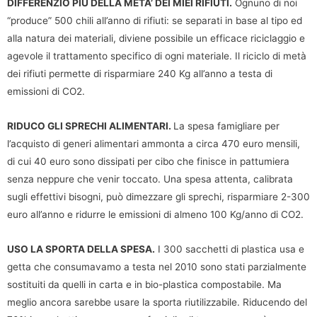
DIFFERENZIO PIÙ DELLA META’ DEI MIEI RIFIUTI.
Ognuno di noi
“produce” 500 chili all’anno di rifiuti: se separati in base al tipo ed
alla natura dei materiali, diviene possibile un efficace riciclaggio e
agevole il trattamento specifico di ogni materiale. Il riciclo di metà
dei rifiuti permette di risparmiare 240 Kg all’anno a testa di
emissioni di CO2.
RIDUCO GLI SPRECHI ALIMENTARI.
La spesa famigliare per
l’acquisto di generi alimentari ammonta a circa 470 euro mensili,
di cui 40 euro sono dissipati per cibo che finisce in pattumiera
senza neppure che venir toccato. Una spesa attenta, calibrata
sugli effettivi bisogni, può dimezzare gli sprechi, risparmiare 2-300
euro all’anno e ridurre le emissioni di almeno 100 Kg/anno di CO2.
USO LA SPORTA DELLA SPESA.
I 300 sacchetti di plastica usa e
getta che consumavamo a testa nel 2010 sono stati parzialmente
sostituiti da quelli in carta e in bio-plastica compostabile. Ma
meglio ancora sarebbe usare la sporta riutilizzabile. Riducendo del