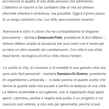
accrescerà la qualità di vita delle persone che aderiranno.
L’obiettivo di riuscire a far cambiare stile di vita ad almeno
diecimila milanesi è ambizioso, ma possibile. Oggi è il primo passo
di un lungo cammino che, con stile, percorreremo insieme’.
‘Arancione è stato il colore che ha contraddistinto la stagione
precedente
– dichiara
Emanuele Patti
, presidente di Arci Milano -.
Adesso Milano amplia la tavolozza dei suoi colori con il verde per
avviare un altro tassello del cambiamento. Con stile è una sfida
importante, ecologica ed etica nello stesso tempo’
.
‘Le scelte di vita, di consumo e di mobilità in una grande città non
sono solo fatti personali –
sostiene
Damiano Di Simine
, presidente
di Legambiente Lombardia – :
è dalla somma di queste scelte che
deriva la qualità della vita sociale e perfino la bellezza di una città.
La Milano sostenibile e accogliente, che si riappropria degli spazi
aperti, cammina, pedala e respira aria pulita, è un progetto a cui
ciascuno può aderire, e non solo per generosità, perchè si può