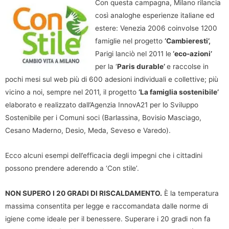
Con questa campagna, Milano rilancia
così analoghe esperienze italiane ed
estere: Venezia 2006 coinvolse 1200
famiglie nel progetto
‘Cambieresti’,
Parigi lanciò nel 2011 le
‘eco-azioni’
per la ‘
Paris durable’
e raccolse in
pochi mesi sul web più di 600 adesioni individuali e collettive; più
vicino a noi, sempre nel 2011, il progetto
‘La famiglia sostenibile’
elaborato e realizzato dall’Agenzia InnovA21 per lo Sviluppo
Sostenibile per i Comuni soci (Barlassina, Bovisio Masciago,
Cesano Maderno, Desio, Meda, Seveso e Varedo).
Ecco alcuni esempi dell’efficacia degli impegni che i cittadini
possono prendere aderendo a ‘Con stile’.
NON SUPERO I 20 GRADI DI RISCALDAMENTO.
È la temperatura
massima consentita per legge e raccomandata dalle norme di
igiene come ideale per il benessere. Superare i 20 gradi non fa