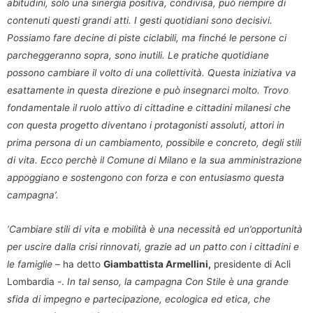
abitudini, solo una sinergia positiva, condivisa, può riempire di
contenuti questi grandi atti. I gesti quotidiani sono decisivi.
Possiamo fare decine di piste ciclabili, ma finché le persone ci
parcheggeranno sopra, sono inutili. Le pratiche quotidiane
possono cambiare il volto di una collettività. Questa iniziativa va
esattamente in questa direzione e può insegnarci molto. Trovo
fondamentale il ruolo attivo di cittadine e cittadini milanesi che
con questa progetto diventano i protagonisti assoluti, attori in
prima persona di un cambiamento, possibile e concreto, degli stili
di vita. Ecco perchè il Comune di Milano e la sua amministrazione
appoggiano e sostengono con forza e con entusiasmo questa
campagna’.
‘Cambiare stili di vita e mobilità è una necessità ed un’opportunità
per uscire dalla crisi rinnovati, grazie ad un patto con i cittadini e
le famiglie
– ha detto
Giambattista Armellini,
presidente di Acli
Lombardia -.
In tal senso, la campagna Con Stile è una grande
sfida di impegno e partecipazione, ecologica ed etica, che