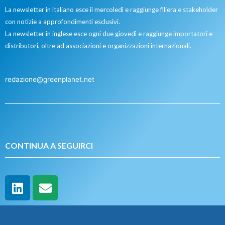
La newsletter in italiano esce il mercoledì e raggiunge filiera e stakeholder
con notizie a approfondimenti esclusivi.
La newsletter in inglese esce ogni due giovedì e raggiunge importatori e
distributori, oltre ad associazioni e organizzazioni internazionali.
redazione@greenplanet.net
CONTINUA A SEGUIRCI