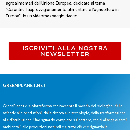
agroalimentari dell’Unione Europea, dedicate al tema
“Garantire l’approvvigionamento alimentare e l’agricoltura in
Europa”. In un videomessaggio rivolto
ISCRIVITI ALLA NOSTRA
NEWSLETTER
GREENPLANET.NET
GreenPlanet è la piattaforma che racconta il mondo del biologico, dalle
aziende alle produzioni, dalla ricerca alle tecnologie, dalla trasformazione
alla distribuzione. Uno sguardo completo sul settore, che si allarga ai temi
ambientali, alle produzioni naturali e a tutto ciò che riguarda la