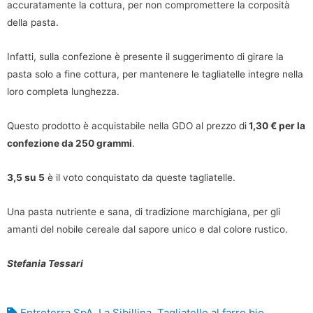
accuratamente la cottura, per non compromettere la corposità
della pasta.
Infatti, sulla confezione è presente il suggerimento di girare la
pasta solo a fine cottura, per mantenere le tagliatelle integre nella
loro completa lunghezza.
Questo prodotto è acquistabile nella GDO al prezzo di
1,30 € per la
confezione da 250 grammi
.
3,5 su 5
è il voto conquistato da queste tagliatelle.
Una pasta nutriente e sana, di tradizione marchigiana, per gli
amanti del nobile cereale dal sapore unico e dal colore rustico.
Stefania Tessari
Entroterra SpA
,
La Sibillina
,
Tagliatelle al farro bio