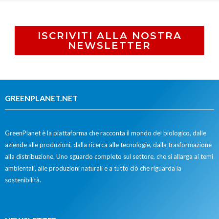
ISCRIVITI ALLA NOSTRA
NEWSLETTER
GREENPLANET.NET
GreenPlanet è la piattaforma che racconta il mondo del biologico, dalle
aziende alle produzioni, dalla ricerca alle tecnologie, dalla trasformazione
alla distribuzione. Uno sguardo completo sul settore, che si allarga ai temi
ambientali, alle produzioni naturali e a tutto ciò che riguarda la
sostenibilità.