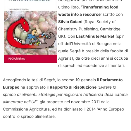
ultimo libro,
‘Transforming food
waste into a resource’
scritto con
Silvia Gaiani
(Royal Society of
Chemistry Publishing, Cambridge,
UK). Con
Last Minute Market
(spin
off dell’Università di Bologna nella
quale Segrè è preside della facoltà di
Agraria), da oltre dieci anni si occupa
di sprechi ed eccedenze alimentari.
Accogliendo le tesi di Segrè, lo scorso 19 gennaio il
Parlamento
Europeo
ha approvato il
Rapporto di Risoluzione
‘Evitare lo
spreco di alimenti: strategie per migliorare l’efficienza della catena
alimentare nell’UE’
, già proposto nel novembre 2011 dalla
Commissione Agricoltura, ed ha dichiarato il 2014 ‘Anno Europeo
contro lo spreco alimentare’.