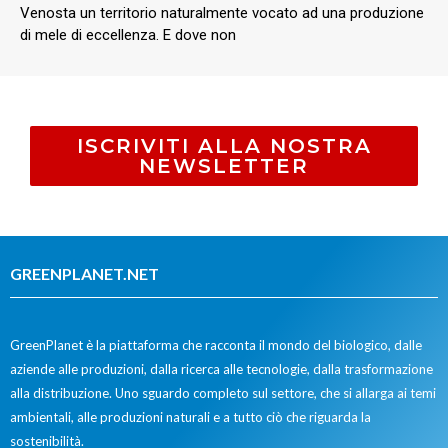
Venosta un territorio naturalmente vocato ad una produzione
di mele di eccellenza. E dove non
ISCRIVITI ALLA NOSTRA
NEWSLETTER
GREENPLANET.NET
GreenPlanet è la piattaforma che racconta il mondo del biologico, dalle
aziende alle produzioni, dalla ricerca alle tecnologie, dalla trasformazione
alla distribuzione. Uno sguardo completo sul settore, che si allarga ai temi
ambientali, alle produzioni naturali e a tutto ciò che riguarda la
sostenibilità.