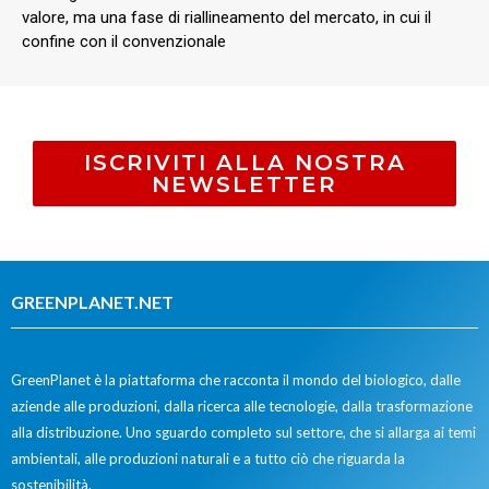
valore, ma una fase di riallineamento del mercato, in cui il
confine con il convenzionale
ISCRIVITI ALLA NOSTRA
NEWSLETTER
GREENPLANET.NET
GreenPlanet è la piattaforma che racconta il mondo del biologico, dalle
aziende alle produzioni, dalla ricerca alle tecnologie, dalla trasformazione
alla distribuzione. Uno sguardo completo sul settore, che si allarga ai temi
ambientali, alle produzioni naturali e a tutto ciò che riguarda la
sostenibilità.