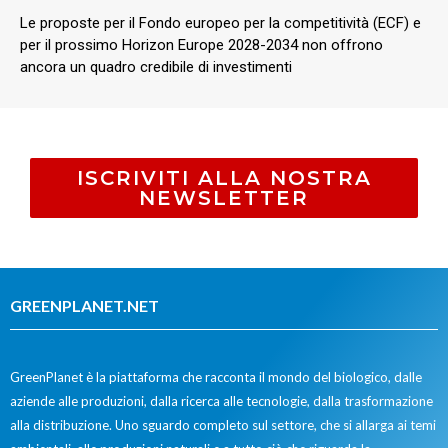
Le proposte per il Fondo europeo per la competitività (ECF) e
per il prossimo Horizon Europe 2028-2034 non offrono
ancora un quadro credibile di investimenti
ISCRIVITI ALLA NOSTRA
NEWSLETTER
GREENPLANET.NET
GreenPlanet è la piattaforma che racconta il mondo del biologico, dalle
aziende alle produzioni, dalla ricerca alle tecnologie, dalla trasformazione
alla distribuzione. Uno sguardo completo sul settore, che si allarga ai temi